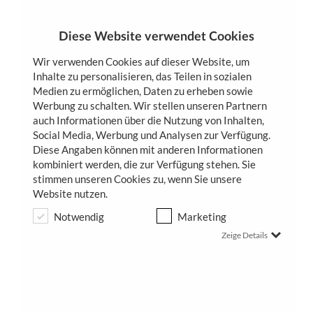
Diese Website verwendet Cookies
Wir verwenden Cookies auf dieser Website, um
Inhalte zu personalisieren, das Teilen in sozialen
PORTRÄT
PARANORMAL
SPIRITUALITÄT
Medien zu ermöglichen, Daten zu erheben sowie
Werbung zu schalten. Wir stellen unseren Partnern
Alois Irlmaier – Visionen &
auch Informationen über die Nutzung von Inhalten,
Social Media, Werbung und Analysen zur Verfügung.
Prophezeiungen zum 3.Weltkrieg
Diese Angaben können mit anderen Informationen
und sicheren Gebieten
kombiniert werden, die zur Verfügung stehen. Sie
stimmen unseren Cookies zu, wenn Sie unsere
Website nutzen.
7. März 2022
7
Notwendig
Marketing
Zeige Details