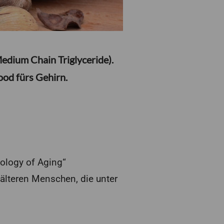
edium Chain Triglyceride).
ood fürs Gehirn.
iology of Aging“
 älteren Menschen, die unter