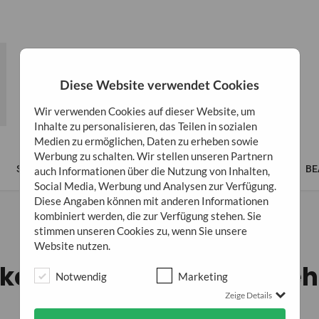
Diese Website verwendet Cookies
Wir verwenden Cookies auf dieser Website, um
Inhalte zu personalisieren, das Teilen in sozialen
Medien zu ermöglichen, Daten zu erheben sowie
Werbung zu schalten. Wir stellen unseren Partnern
SPIRITUALITÄT
LIFESTYLE
BÜCHER
BUSINESS
BE
auch Informationen über die Nutzung von Inhalten,
Social Media, Werbung und Analysen zur Verfügung.
Diese Angaben können mit anderen Informationen
kombiniert werden, die zur Verfügung stehen. Sie
stimmen unseren Cookies zu, wenn Sie unsere
ERNÄHRUNG
GESUNDHEIT
Website nutzen.
kosöl: Superfood fürs Geh
Notwendig
Marketing
Zeige Details
20. Februar 2021
0