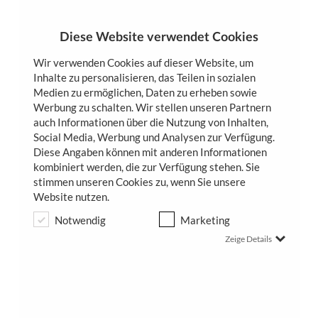
Diese Website verwendet Cookies
Wir verwenden Cookies auf dieser Website, um
Inhalte zu personalisieren, das Teilen in sozialen
BEZIEHUNG
MINDSET
Medien zu ermöglichen, Daten zu erheben sowie
Werbung zu schalten. Wir stellen unseren Partnern
Liebe bis aufs Blut – wenn
auch Informationen über die Nutzung von Inhalten,
Social Media, Werbung und Analysen zur Verfügung.
Eifersucht krankhaft wird
Diese Angaben können mit anderen Informationen
kombiniert werden, die zur Verfügung stehen. Sie
31. Mai 2017
0
stimmen unseren Cookies zu, wenn Sie unsere
Website nutzen.
Notwendig
Marketing
Zeige Details