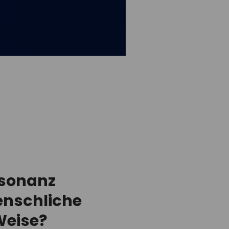
esonanz
enschliche
Weise?