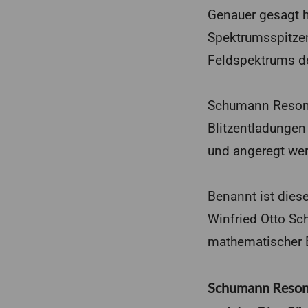
Genauer gesagt 
Spektrumsspitzen
Feldspektrums de
Schumann Resonan
Blitzentladungen
und angeregt we
Benannt ist die
Winfried Otto S
mathematischer 
Schumann Resonan