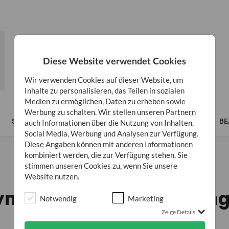
Diese Website verwendet Cookies
Wir verwenden Cookies auf dieser Website, um
Inhalte zu personalisieren, das Teilen in sozialen
Medien zu ermöglichen, Daten zu erheben sowie
Werbung zu schalten. Wir stellen unseren Partnern
SPIRITUALITÄT
LIFESTYLE
BÜCHER
BUSINESS
BE
auch Informationen über die Nutzung von Inhalten,
Social Media, Werbung und Analysen zur Verfügung.
Diese Angaben können mit anderen Informationen
kombiniert werden, die zur Verfügung stehen. Sie
stimmen unseren Cookies zu, wenn Sie unsere
ERNÄHRUNG
GESUNDHEIT
Website nutzen.
ymptome Vitamin D Mang
Notwendig
Marketing
Zeige Details
8. Mai 2021
0