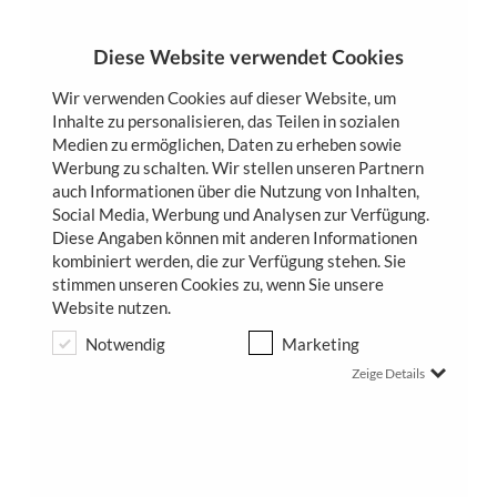
Diese Website verwendet Cookies
Wir verwenden Cookies auf dieser Website, um
Inhalte zu personalisieren, das Teilen in sozialen
LIFESTYLE
BUSINESS
Medien zu ermöglichen, Daten zu erheben sowie
Werbung zu schalten. Wir stellen unseren Partnern
Studie ermittelt: Wo wohnen die
auch Informationen über die Nutzung von Inhalten,
Social Media, Werbung und Analysen zur Verfügung.
Reichen der Reichen und wie
Diese Angaben können mit anderen Informationen
verbringen sie ihre Freizeit?
kombiniert werden, die zur Verfügung stehen. Sie
stimmen unseren Cookies zu, wenn Sie unsere
Website nutzen.
23. März 2017
0
Notwendig
Marketing
Zeige Details