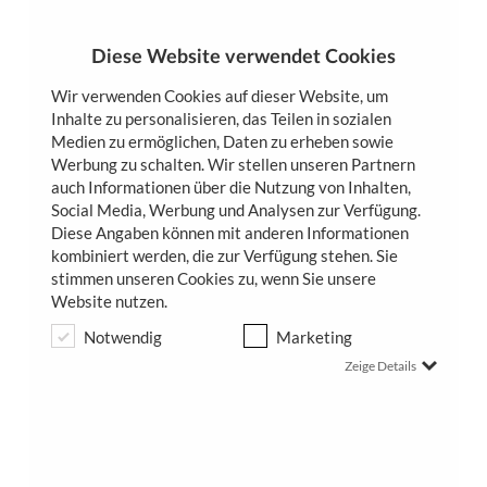
Diese Website verwendet Cookies
Wir verwenden Cookies auf dieser Website, um
Inhalte zu personalisieren, das Teilen in sozialen
BEAUTY
Medien zu ermöglichen, Daten zu erheben sowie
Werbung zu schalten. Wir stellen unseren Partnern
Style-Essentials – Die
auch Informationen über die Nutzung von Inhalten,
Social Media, Werbung und Analysen zur Verfügung.
unverzichtbaren Basics für jede
Diese Angaben können mit anderen Informationen
Frau
kombiniert werden, die zur Verfügung stehen. Sie
stimmen unseren Cookies zu, wenn Sie unsere
Website nutzen.
23. Mai 2023
0
Notwendig
Marketing
Zeige Details