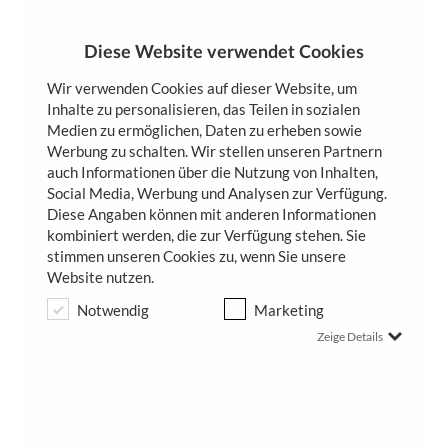
Diese Website verwendet Cookies
Wir verwenden Cookies auf dieser Website, um
Inhalte zu personalisieren, das Teilen in sozialen
BEZIEHUNG
Medien zu ermöglichen, Daten zu erheben sowie
Werbung zu schalten. Wir stellen unseren Partnern
Glücklich ins neue Jahr – 10
auch Informationen über die Nutzung von Inhalten,
Social Media, Werbung und Analysen zur Verfügung.
Wege den Traumpartner finden
Diese Angaben können mit anderen Informationen
kombiniert werden, die zur Verfügung stehen. Sie
17. Januar 2024
0
stimmen unseren Cookies zu, wenn Sie unsere
Website nutzen.
Notwendig
Marketing
Zeige Details