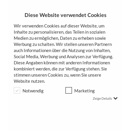
Diese Website verwendet Cookies
Wir verwenden Cookies auf dieser Website, um
Inhalte zu personalisieren, das Teilen in sozialen
GESUNDHEIT
Medien zu ermöglichen, Daten zu erheben sowie
Werbung zu schalten. Wir stellen unseren Partnern
Wie lange kein Sport nach einem
auch Informationen über die Nutzung von Inhalten,
Social Media, Werbung und Analysen zur Verfügung.
Tattoo? Die entscheidenden
Diese Angaben können mit anderen Informationen
Tipps für eine perfekte Heilung!
kombiniert werden, die zur Verfügung stehen. Sie
stimmen unseren Cookies zu, wenn Sie unsere
Website nutzen.
3. Juli 2025
0
Notwendig
Marketing
Zeige Details