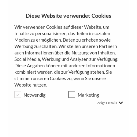
Diese Website verwendet Cookies
Wir verwenden Cookies auf dieser Website, um
Inhalte zu personalisieren, das Teilen in sozialen
GESUNDHEIT
Medien zu ermöglichen, Daten zu erheben sowie
Werbung zu schalten. Wir stellen unseren Partnern
Die Kristallmatte: Eine Investition
auch Informationen über die Nutzung von Inhalten,
Social Media, Werbung und Analysen zur Verfügung.
in deine Gesundheit und dein
Diese Angaben können mit anderen Informationen
Wohlbefinden
kombiniert werden, die zur Verfügung stehen. Sie
stimmen unseren Cookies zu, wenn Sie unsere
Website nutzen.
4. Juli 2023
0
Notwendig
Marketing
Zeige Details