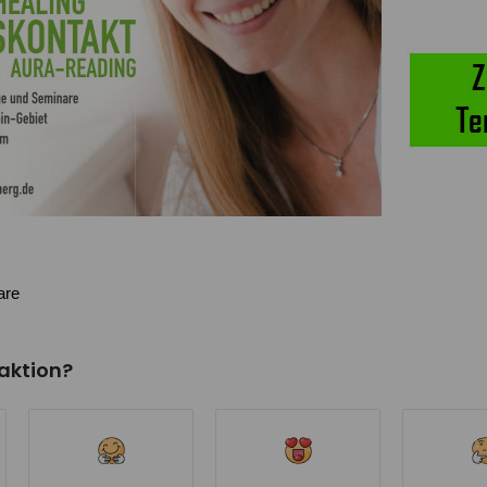
are
eaktion?