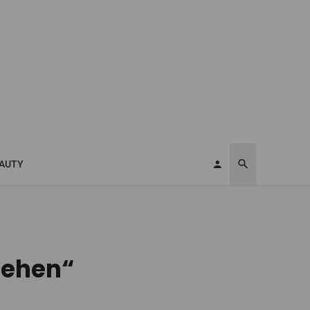
AUTY
gehen“