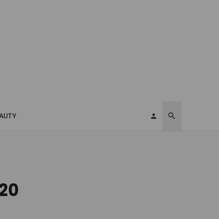
AUTY
020