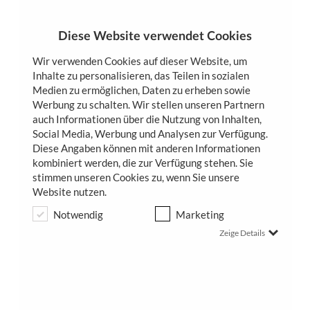
Diese Website verwendet Cookies
Wir verwenden Cookies auf dieser Website, um
Inhalte zu personalisieren, das Teilen in sozialen
BEZIEHUNG
LIFESTYLE
Medien zu ermöglichen, Daten zu erheben sowie
Werbung zu schalten. Wir stellen unseren Partnern
Die absolute Tabu-Frage in
auch Informationen über die Nutzung von Inhalten,
Social Media, Werbung und Analysen zur Verfügung.
einer Beziehung
Diese Angaben können mit anderen Informationen
kombiniert werden, die zur Verfügung stehen. Sie
11. Februar 2019
0
stimmen unseren Cookies zu, wenn Sie unsere
Website nutzen.
Notwendig
Marketing
Zeige Details